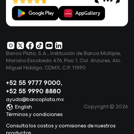
Banco Plata, S.A., Institución de Banca Múltiple,
Mariano Escobedo 476, Piso 1, Col. Anzures, Alc.
Miguel Hidalgo, CDMX, C.P. 11590
+52 55 9777 9000
,
+52 55 9990 8880
ayuda@bancoplata.mx
Copyright ©
2026
English
Términos y condiciones
Consulta los costos y comisiones de nuestros
productos