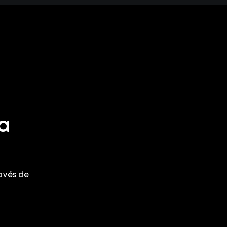
a
avés de