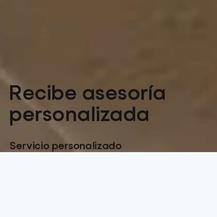
Recibe asesoría
personalizada
Servicio personalizado
Recibe asesoría de inversión alineada con tus
objetivos, tolerancia al riesgo y horizonte de
inversión.
Recomendaciones gratuitas