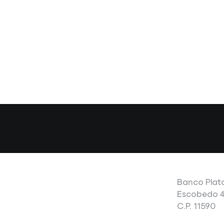
Banco Plata
Escobedo 47
C.P. 11590