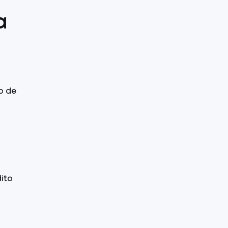
a
p de
dito