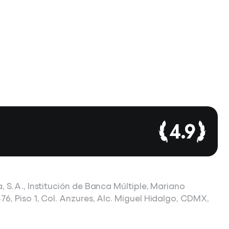
4.9
, S.A., Institución de Banca Múltiple, Mariano
6, Piso 1, Col. Anzures, Alc. Miguel Hidalgo, CDMX,