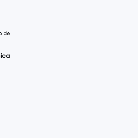
p de
sica
.